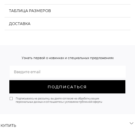
ТАБЛИЦА РАЗМЕРОВ
ДОСТАВКА
Обхват груди, см
Обхват талии, см
Обхват бедер, см
XS
80-85
58-62
86-90
О НАС
S
85-90
62-66
90-94
Узнать первой о новинках и специальных предложениях
M
90-95
66-70
94-98
ПОДПИСАТЬСЯ
Подписываясь на рассылку, вы даете согласие на обработку ваших
персональных данных и соглашаетесь с условиями публичной оферты
КУПИТЬ