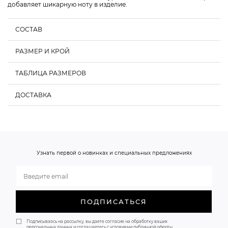
добавляет шикарную ноту в изделие.
СОСТАВ
РАЗМЕР И КРОЙ
ТАБЛИЦА РАЗМЕРОВ
О НАС
ДОСТАВКА
Обхват груди, см
Обхват талии, см
Обхват бедер, см
XS
80-85
58-62
86-90
S
85-90
62-66
90-94
Узнать первой о новинках и специальных предложениях
M
90-95
66-70
94-98
ПОДПИСАТЬСЯ
Подписываясь на рассылку, вы даете согласие на обработку ваших
персональных данных и соглашаетесь с условиями публичной оферты