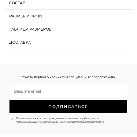
СОСТАВ
РАЗМЕР И КРОЙ
ТАБЛИЦА РАЗМЕРОВ
ДОСТАВКА
О НАС
Обхват груди, см
Обхват талии, см
Обхват бедер, см
XS
80-85
58-62
86-90
S
85-90
62-66
90-94
Узнать первой о новинках и специальных предложениях
M
90-95
66-70
94-98
ПОДПИСАТЬСЯ
Подписываясь на рассылку, вы даете согласие на обработку ваших
персональных данных и соглашаетесь с условиями публичной оферты