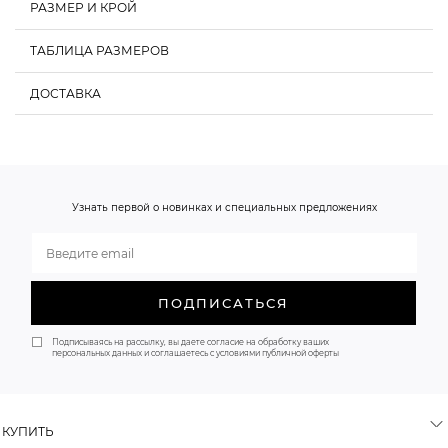
РАЗМЕР И КРОЙ
ТАБЛИЦА РАЗМЕРОВ
ДОСТАВКА
Обхват груди, см
Обхват талии, см
Обхват бедер, см
XS
80-85
58-62
86-90
О НАС
S
85-90
62-66
90-94
Узнать первой о новинках и специальных предложениях
M
90-95
66-70
94-98
ПОДПИСАТЬСЯ
Подписываясь на рассылку, вы даете согласие на обработку ваших
персональных данных и соглашаетесь с условиями публичной оферты
КУПИТЬ