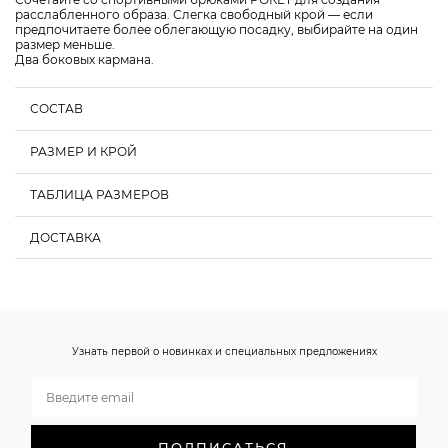
расслабленного образа. Слегка свободный крой — если
предпочитаете более облегающую посадку, выбирайте на один
размер меньше.
Два боковых кармана.
СОСТАВ
РАЗМЕР И КРОЙ
О НАС
ТАБЛИЦА РАЗМЕРОВ
ДОСТАВКА
Обхват груди, см
Обхват талии, см
Обхват бедер, см
XS
80-85
58-62
86-90
S
85-90
62-66
90-94
Узнать первой о новинках и специальных предложениях
M
90-95
66-70
94-98
ПОДПИСАТЬСЯ