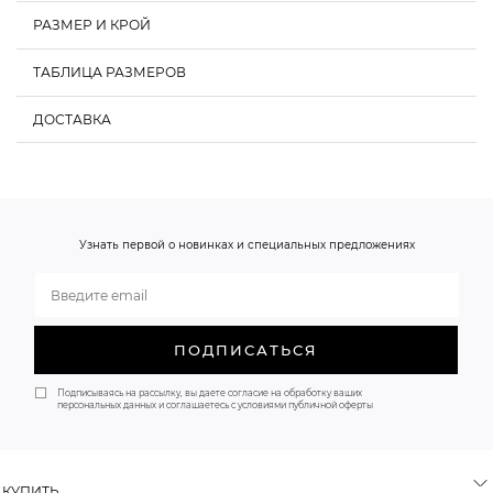
РАЗМЕР И КРОЙ
ТАБЛИЦА РАЗМЕРОВ
ДОСТАВКА
Обхват груди, см
Обхват талии, см
Обхват бедер, см
О НАС
XS
80-85
58-62
86-90
S
85-90
62-66
90-94
Узнать первой о новинках и специальных предложениях
M
90-95
66-70
94-98
ПОДПИСАТЬСЯ
Подписываясь на рассылку, вы даете согласие на обработку ваших
персональных данных и соглашаетесь с условиями публичной оферты
КУПИТЬ