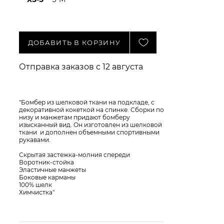
ДОБАВИТЬ В КОРЗИНУ
Отправка заказов с 12 августа
"Бомбер из шелковой ткани на подкладе, с
декоративной кокеткой на спинке. Сборки по
низу и манжетам придают бомберу
изысканный вид. Он изготовлен из шелковой
ткани и дополнен объемными спортивными
рукавами.
Скрытая застежка-молния спереди
Воротник-стойка
Эластичные манжеты
Боковые карманы
100% шелк
Химчистка"