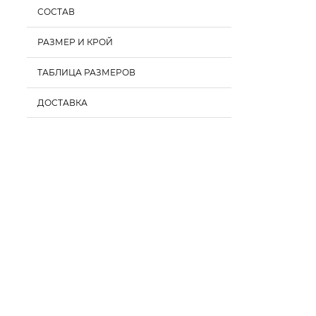
СОСТАВ
РАЗМЕР И КРОЙ
ТАБЛИЦА РАЗМЕРОВ
ДОСТАВКА
Обхват
Обхват
Обхват
груди,
талии,
бедер,
см
см
см
XS
80-85
58-62
86-90
S
85-90
62-66
90-94
M
90-95
66-70
94-98