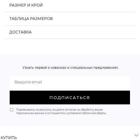
РАЗМЕР И КРОЙ
ТАБЛИЦА РАЗМЕРОВ
ДОСТАВКА
Обхват груди, см
Обхват талии, см
Обхват бедер, см
О НАС
XS
80-85
58-62
86-90
S
85-90
62-66
90-94
Узнать первой о новинках и специальных предложениях
M
90-95
66-70
94-98
ПОДПИСАТЬСЯ
Подписываясь на рассылку, вы даете согласие на обработку ваших
персональных данных и соглашаетесь с условиями публичной оферты
КУПИТЬ